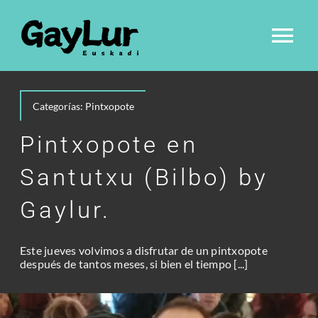
Saltar
al
Cam
contenido
mo
¿Quienes somos?
Categorías:
Pintxopote
de
Equipo
Pintxopote en
nav
Santutxu (Bilbo) by
Actividades
Gaylur.
Blog
Este jueves volvimos a disfrutar de un pintxopote
después de tantos meses, si bien el tiempo [...]
Tienda