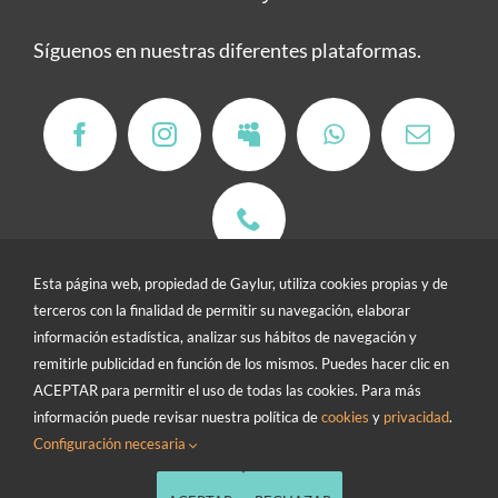
Síguenos en nuestras diferentes plataformas.
Esta página web, propiedad de Gaylur, utiliza cookies propias y de
terceros con la finalidad de permitir su navegación, elaborar
información estadística, analizar sus hábitos de navegación y
remitirle publicidad en función de los mismos. Puedes hacer clic en
Contacto
/
Buzón de sugerencias
ACEPTAR para permitir el uso de todas las cookies. Para más
Política de cookies
/
Política de privacidad
/
Términos y condiciones
/
información puede revisar nuestra política de
cookies
y
privacidad
.
Política de devoluciones
Configuración necesaria
© 2026 • Gaylur es una Web Social • All Rights Reserved •
Developed by
Victor Vargas