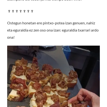
BUZÓN DE
🍷🍷🍷🍷🍷🍷🍷
SUGERENCIAS
Ostegun honetan ere pintxo-potea izan genuen, nahiz
eta eguraldia ez zen oso ona izan: eguraldia txarrari ardo
IR
ona!