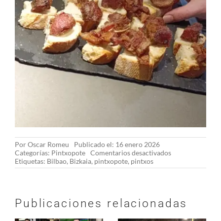
Por
Oscar Romeu
Publicado el: 16 enero 2026
en
Categorías:
Pintxopote
Comentarios desactivados
Pintxopote
Etiquetas:
Bilbao
,
Bizkaia
,
pintxopote
,
pintxos
en
Santutxu
(Bilbo)
by
Publicaciones relacionadas
Gaylur.