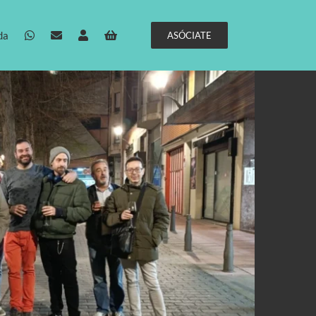
da
ASÓCIATE
01 mayo 2026
Embalse de Urkulu
(Aretxabaleta) en «Senderismo
para Todes».
No podíamos pedir más, la lluvia aguantó,
la ruta fue cómoda, el entorno de foto y [...]
08 abril 2026