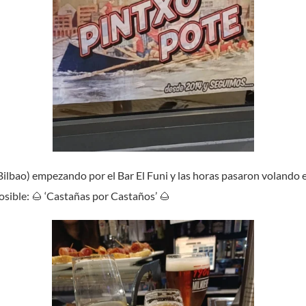
¿Tienes una idea que te gustaría compartir?
ilbao) empezando por el Bar El Funi y las horas pasaron volando en
osible: 🌰 ‘Castañas por Castaños’ 🌰
BUZÓN DE
SUGERENCIA