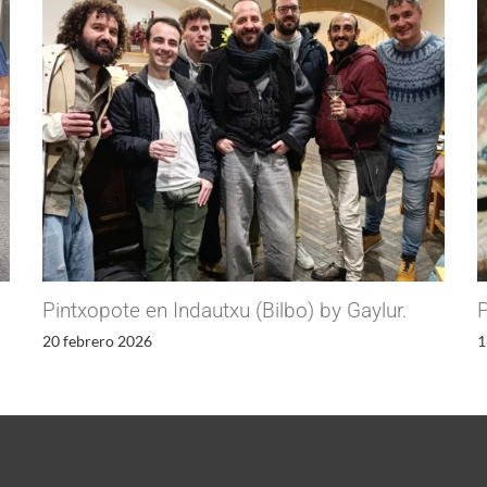
Pintxopote en Indautxu (Bilbo) by Gaylur.
P
20 febrero 2026
1