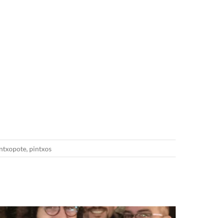
ntxopote
,
pintxos