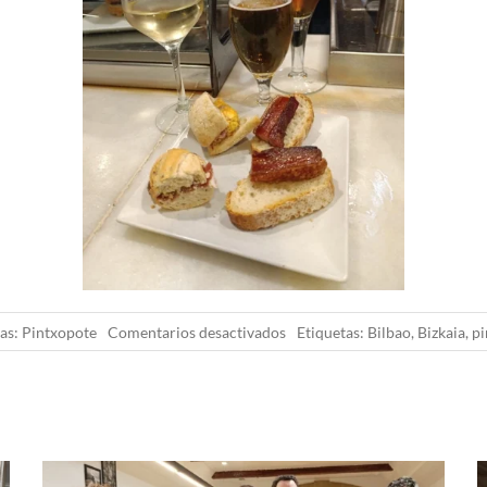
IR
en
as:
Pintxopote
Comentarios desactivados
Etiquetas:
Bilbao
,
Bizkaia
,
pi
Pintxopote
en
Castaños
(Bilbo)
by
Gaylur.