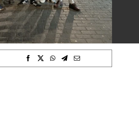
Rabas y vermut en Bilbao.
Este domingo fue domingo de ramos y para
Gaylur fue domingo de rabas.