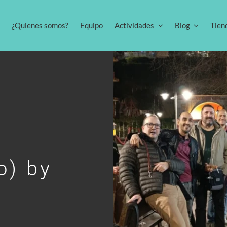
¿Quienes somos?
Equipo
Actividades
Blog
Tien
01 mayo 2026
Casa Rural «OHANA» (temática
Disney) by Gaylur.
o) by
Del 17 al 19 de abril disfrutamos de una
01 mayo 2026
Casa Rural mágica con una boda en [...]