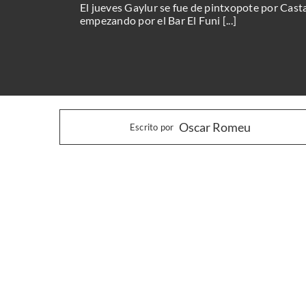
El jueves Gaylur se fue de pintxopote por Cast
empezando por el Bar El Funi [...]
Oscar Romeu
Escrito por