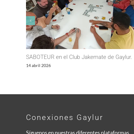
SABOTEUR en el Club Jakemate de Gaylur.
14 abril 2026
Conexiones Gaylur
Síguenos en nuestras diferentes plataformas.