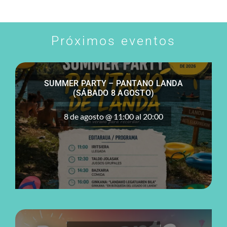
Próximos eventos
SUMMER PARTY – PANTANO LANDA
(SÁBADO 8 AGOSTO)
8 de agosto @ 11:00
al
20:00