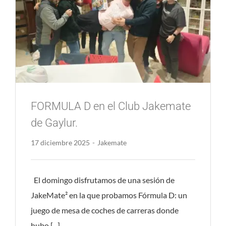
FORMULA D en el Club Jakemate
de Gaylur.
17 diciembre 2025
-
Jakemate
El domingo disfrutamos de una sesión de
JakeMate² en la que probamos Fórmula D: un
juego de mesa de coches de carreras donde
hubo [...]