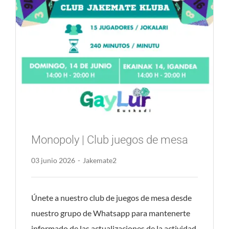
Monopoly | Club juegos de mesa
03 junio 2026
-
Jakemate2
Únete a nuestro club de juegos de mesa desde
nuestro grupo de Whatsapp para mantenerte
informado de las actualizaciones de la actividad.