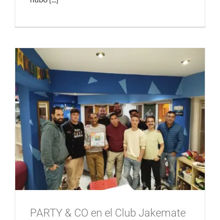
PARTY & CO en el Club Jakemate