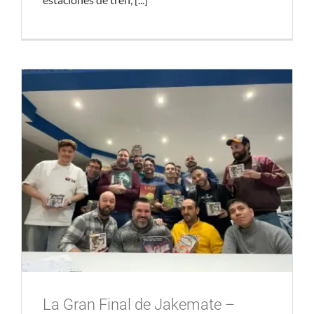
La Gran Final de Jakemate –