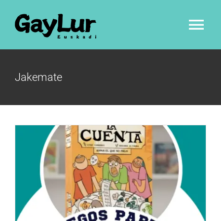
Saltar
al
Cam
contenido
mo
¿Quienes somos?
Jakemate
de
Equipo
nav
Actividades
Blog
Tienda