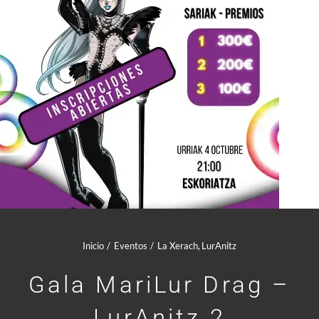
Comunidad Whatsapp
Contacto
Mi cuenta
Cesta
Inicio
Eventos
La Xerach
LurAnitz
Gala MariLur Drag –
LurAnitz 2