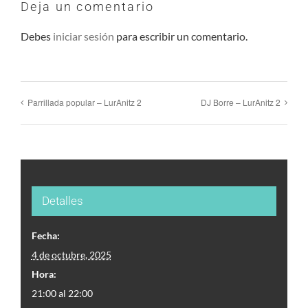
Deja un comentario
Debes
iniciar sesión
para escribir un comentario.
¿Tienes una idea que te gustaría
Parrillada popular – LurAnitz 2
DJ Borre – LurAnitz 2
compartir?
Detalles
BUZÓN DE
SUGERENCIAS
Fecha:
4 de octubre, 2025
Hora:
IR
21:00 al 22:00