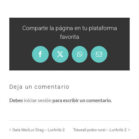
Comparte la página en tu plataforma
favorita
Facebook
X
WhatsApp
Email
Deja un comentario
Debes
iniciar sesión
para escribir un comentario.
Gala MariLur Drag – LurAnitz 2
Travesti poteo rural – LurAnitz 2