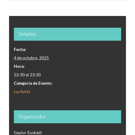
Detalles
Fecha:
4 de octubre, 2025
Hora:
22:30 al 23:30
Categoría de Evento:
¿Tienes una idea que te gustaría
LurAnitz
compartir?
Organizador
Gaylur Euskadi