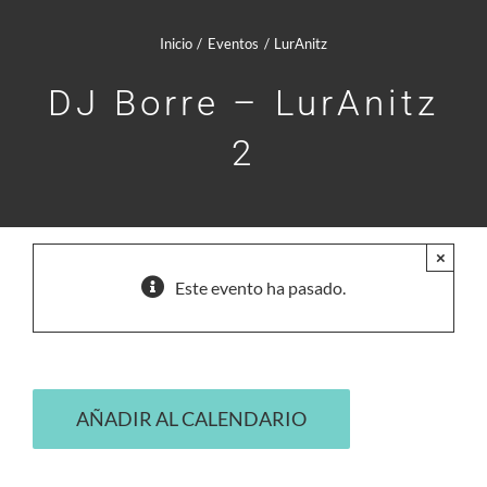
Comunidad Whatsapp
Inicio
Eventos
LurAnitz
Contacto
DJ Borre – LurAnitz
2
Mi cuenta
Cesta
×
Este evento ha pasado.
AÑADIR AL CALENDARIO