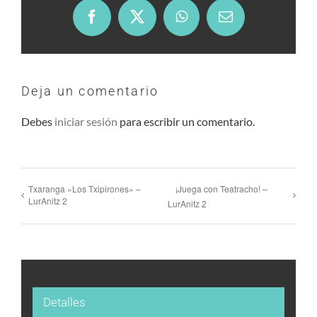
Facebook
X
WhatsApp
Email
Deja un comentario
Debes
iniciar sesión
para escribir un comentario.
Txaranga «Los Txipirones» –
¡Juega con Teatracho! –
LurAnitz 2
LurAnitz 2
Detalles
¿Tienes una idea que te gustaría