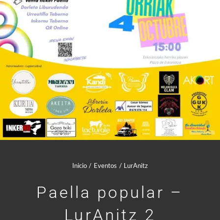
Comunidad Whatsapp
Contacto
Mi cuenta
Cesta
Inicio
Eventos
LurAnitz
Paella popular –
LurAnitz 2