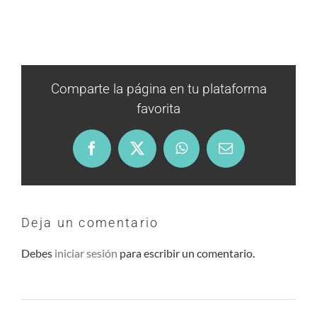
¿Tienes una idea que te gustaría
compartir?
Comparte la página en tu plataforma
favorita
Facebook
X
WhatsApp
Email
BUZÓN DE
SUGERENCIAS
Deja un comentario
IR
Debes
iniciar sesión
para escribir un comentario.