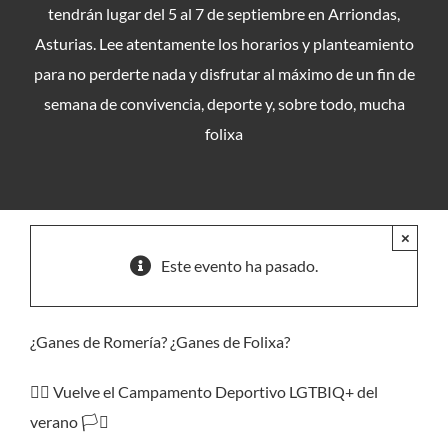
tendrán lugar del 5 al 7 de septiembre en Arriondas,
Asturias. Lee atentamente los horarios y planteamiento
para no perderte nada y disfrutar al máximo de un fin de
semana de convivencia, deporte y, sobre todo, mucha
folixa
×
Este evento ha pasado.
¿Ganes de Romería? ¿Ganes de Folixa?
🏳️‍🌈 Vuelve el Campamento Deportivo LGTBIQ+ del
verano 🏳️‍⚧️