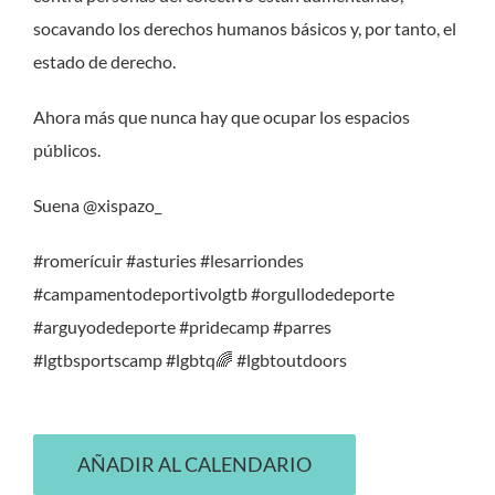
socavando los derechos humanos básicos y, por tanto, el
estado de derecho.
Ahora más que nunca hay que ocupar los espacios
públicos.
Suena @xispazo_
#romerícuir #asturies #lesarriondes
#campamentodeportivolgtb #orgullodedeporte
#arguyodedeporte #pridecamp #parres
#lgtbsportscamp #lgbtq🌈 #lgbtoutdoors
AÑADIR AL CALENDARIO