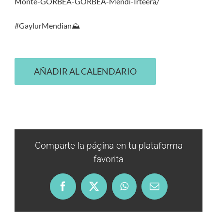
Monte-GORBEA-GORBEA-Mendi-Irteera/
#GaylurMendian⛰️
AÑADIR AL CALENDARIO
Comparte la página en tu plataforma
favorita
Facebook
X
WhatsApp
Email