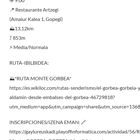
☕️ 9:00
📍 Restaurante Artzegi
(Amaiur Kalea 1, Gopegi)
⛰️13,12km
⤴️ 853m
⚡️ Media/Normala
RUTA-IBILBIDEA:
⛰️*RUTA MONTE GORBEA*
https://es.wikiloc.com/rutas-senderismo/el-gorbea-gorbeia-y
aldamin-desde-embalses-del-gorbea-46729818?
utm_medium=app&utm_campaign=share&utm_source=136
INSCRIPCIONES/IZENA EMAN: 🔗
https://gaylureuskadi.playoffinformatica.com/actividad/56/R