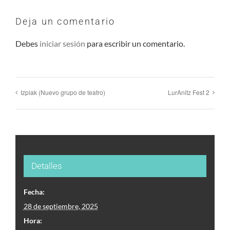
Deja un comentario
Debes
iniciar sesión
para escribir un comentario.
Izpiak (Nuevo grupo de teatro)
LurAnitz Fest 2
¿Tienes una idea que te gustaría
compartir?
Detalles
Fecha:
28 de septiembre, 2025
BUZÓN DE
Hora: