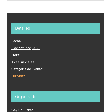
Detalles
Fecha:
5 de octubre, 2025
Hora:
19:00 al 20:00
Categoría de Evento:
¿Tienes una idea que te gustaría
LurAnitz
compartir?
Organizador
Gaylur Euskadi