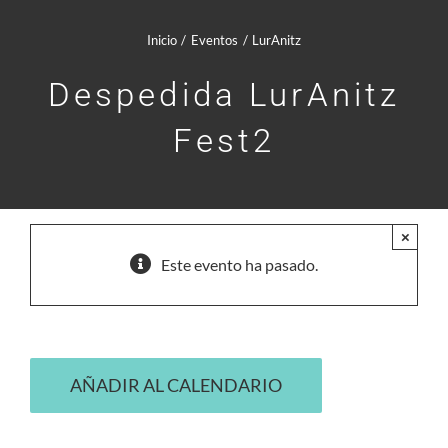
Comunidad Whatsapp
Inicio
Eventos
LurAnitz
Contacto
Despedida LurAnitz
Fest2
Mi cuenta
Cesta
×
Este evento ha pasado.
AÑADIR AL CALENDARIO