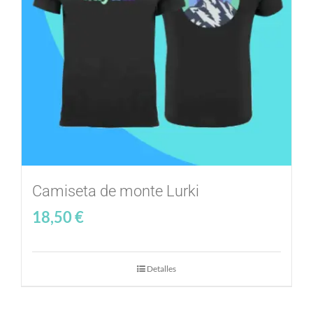
Comunidad Whatsapp
Contacto
Mi cuenta
Cesta
Camiseta de monte Lurki
18,50
€
Detalles