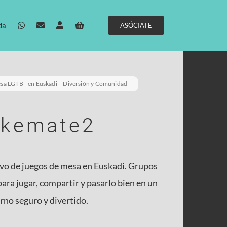
da
ASÓCIATE
01 mayo 2026
esa LGTB+ en Euskadi – Diversión y Comunidad
akemate2
Embalse de Urkulu
(Aretxabaleta) en «Senderismo
ivo de juegos de mesa en Euskadi. Grupos
para Todes».
ra jugar, compartir y pasarlo bien en un
rno seguro y divertido.
No podíamos pedir más, la lluvia aguantó,
la ruta fue cómoda, el entorno de foto y [...]
08 abril 2026