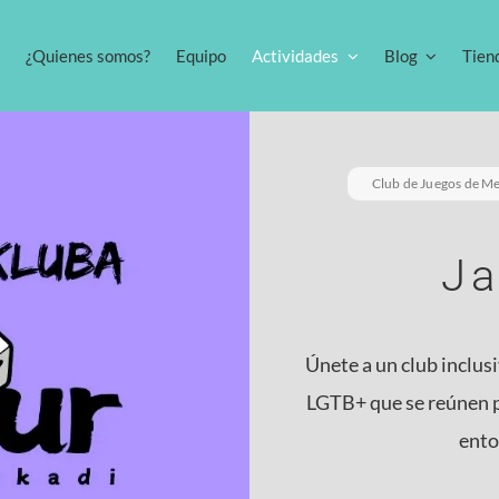
¿Quienes somos?
Equipo
Actividades
Blog
Tien
01 mayo 2026
Club de Juegos de M
J
Casa Rural «OHANA» (temática
Disney) by Gaylur.
Únete a un club inclus
LGTB+ que se reúnen pa
Del 17 al 19 de abril disfrutamos de una
ento
01 mayo 2026
Casa Rural mágica con una boda en [...]