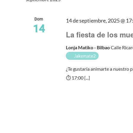
fecha.
Eventos
de
para
Eventos
la
Dom
14 de septiembre, 2025 @ 17
14
palabra
La fiesta de los mu
clave.
Lonja Matiko - Bilbao
Calle Ricar
Jakemate2
¿Te gustaría animarte a nuestro 
⏱️ 17:00 [...]