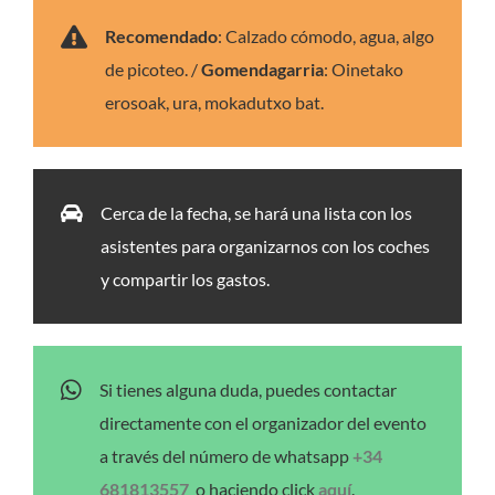
Recomendado
: Calzado cómodo, agua, algo
de picoteo. /
Gomendagarria
: Oinetako
erosoak, ura, mokadutxo bat.
Cerca de la fecha, se hará una lista con los
asistentes para organizarnos con los coches
y compartir los gastos.
Si tienes alguna duda, puedes contactar
directamente con el organizador del evento
a través del número de whatsapp
+34
681813557
o haciendo click
aquí
.