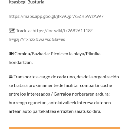
Itsasbegi Busturia
https://maps.app.goo.gl/jfkwQprASZR5WzAW7
🗺️ Track-a:
https://loc.wiki/t/268261118?
h=gzj79rxnzx&wa=sd&la=es
🍽️ Comida/Bazkaria: Picnic en la playa/Piknika
hondartzan.
🚘 Transporte a cargo de cada uno, desde la organización
se tratará próximamente de facilitar compartir coche
entre los interesados / Garraioa norberaren ardura;
hurrengo egunetan, antolatzaileek interesa dutenen
artean auto partekatzea errazten saiatuko dira.