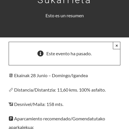
Esto es un resumen
×
Este evento ha pasado.
📆 Ekainak 28 Junio – Domingo/Igandea
📏 Distancia/Distantzia: 11,60 kms. 100% asfalto.
📶 Desnivel/Maila: 158 mts.
🅿️ Aparcamiento recomendado/Gomendatutako
aparkalekua: