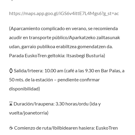
https://maps.app.goo.gl/iGS6v4ittE7L4Mgs6?g_st=ac
(Aparcamiento complicado en verano, se recomienda
acudir en transporte público/Aparkatzeko zailtasunak
udan, garraio publikoa erabiltzea gomendatzen da.
Parada EuskoTren geltokia: Itsasbegi Busturia)
⌚ Salida/Irteera: 10.00 am (café a las 9.30 en Bar Palas, a
50 mts. de la estación – pendiente confirmar
disponibilidad)
⌛ Duración/Iraupena: 3.30 horas/ordu (ida y
vuelta/joanetorria)
☕ Comienzo de ruta/Ibilbidearen hasiera: EuskoTren